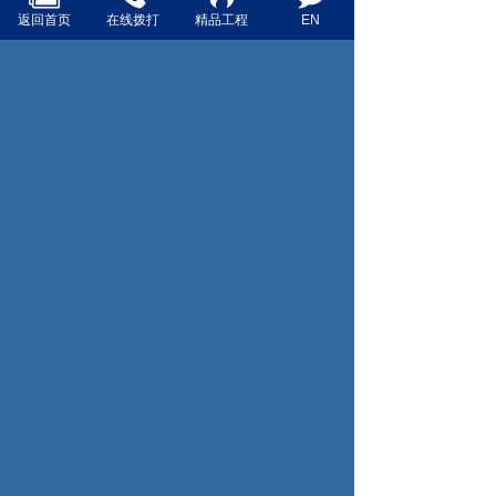
用度高，既有政策理论的解读，又有实际操
返回首页
在线拨打
精品工程
EN
作的细致指导，干货满满，受益匪浅，对提
升业务能力起到很好的促进作用。 今后，集
团将围绕打造学习型企业目标，持续完善分
层分类培训教育体系，健全常态化学习机
制，努力建设“懂政策、精业务、善服务、勇
创新”的人才队伍，以更专业的素养、更高效
的服务、更前瞻的谋划，为企业高质量发展
提供坚强保障。
上一页：喜报丨《新华之声》再获“金华市优秀内部报纸”
下一页：喜报丨“2025中国品牌价值评价信息”发布！集
团名列浙江省建筑领域中上
地址：浙江省永康市总部中心金州大厦3-4楼
联系方式：
(86-0579) 87190726
邮箱：
zjxhjs1996@163.com