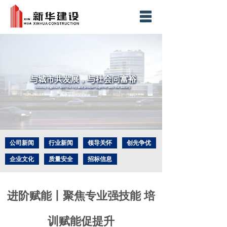
网站首页
集团简介
业务板块
新闻中心
精品工程
社会责任
公司新闻
行业新闻
领导关怀
创先争优
企业文化
质量安全
招标信息
社会责任
人力资源
企业荣誉
工程奖项
科技创新
联系我们
进阶赋能丨聚焦专业强技能 培
训赋能促提升