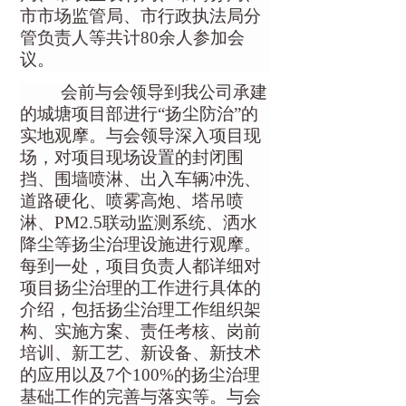
市市
场监管局、市行政执法局分
管负责人等共计
80余人
参加
会
议
。
会前与会领导到我公司
承建
的城塘项目部
进行
“扬尘防治”的
实地观摩
。
与会领导深入
项目
现
场
，
对
项目
现场设置的封闭围
挡、围墙喷淋、出入车辆冲洗、
道路硬化、喷雾高炮、塔吊喷
淋、
PM2.5联动监测系统、洒水
降尘等扬尘治理设施进行观摩。
每到一处，项目负责人都详细对
项目扬尘治理的工作进行具体的
介绍，包括扬尘治理工作组织架
构、实施方案、责任考核、岗前
培训、新工艺、新设备、新技术
的应用以及
7
个
100%
的
扬尘治理
基础工作的完善与落实等。与会