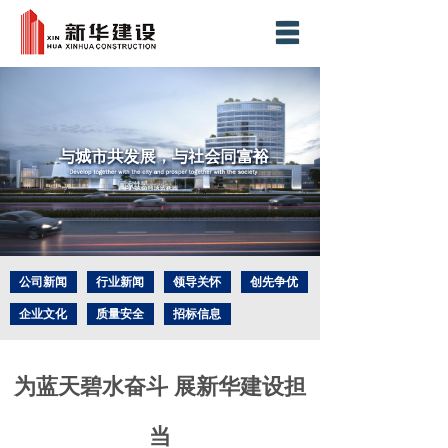
网站首页
集团简介
业务板块
新闻中心
精品工程
社会责任
公司新闻
行业新闻
领导关怀
创先争优
企业文化
质量安全
招标信息
社会责任
人力资源
企业荣誉
工程奖项
科技创新
联系我们
为蓝天碧水奋斗 展新华建设担
当