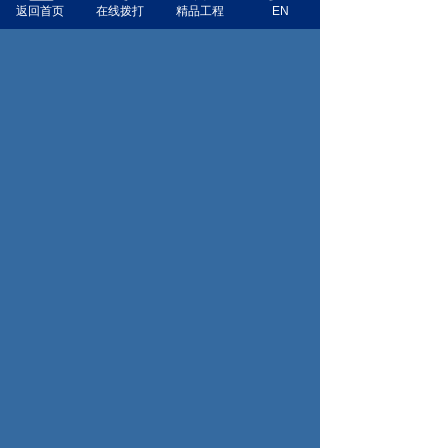
返回首页
在线拨打
精品工程
EN
打赢蓝天保卫战任务艰巨，作为
新时代建设者，全面做好扬尘防
治的工作责任重大，每一个建设
人都责无旁贷。我们新华建设将
会继续保持加强生态文明建设的
推进步伐，不断探索扬尘治理工
作的新路子，以新一轮
“158”碧水
蓝天工程和“美丽永康”环保十大
行动为好 ，在市委市政府的领导
下，为打赢蓝天保卫战，推进市
生态文明建设作出应有的贡
献。
附件下载：
[db:附件下载]
(已下载0次)
上一页：喜结金顶|集团承建的义乌市供销社直播大楼项
目顺利结顶