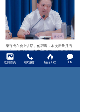
柴杏成在会上讲话。他强调，本次质量月活
动启动会的召开，标志着新华建设集团“质量
强企”工作又一重要举措全面启动。集团各职
能部门、各分子公司、各在建工程项目部及
返回首页
在线拨打
精品工程
EN
广大干部员工要增强责任意识，积极参与今
年质量月各项活动，牢固树立“质量好 ”的理
念，努力践行“规范操作、精心施工、诚信服
务、争创好 ”的质量方针。要利用各种宣传载
体，开展内容丰富形式多样的活动，积极营
造人人关注质量的浓厚氛围。要切实加强质
量通病治理和质量隐患排查，做好自查自
纠，及时发现质量问题并整改到位。要始终
坚持以客户为中心，以服务为宗旨，以效果