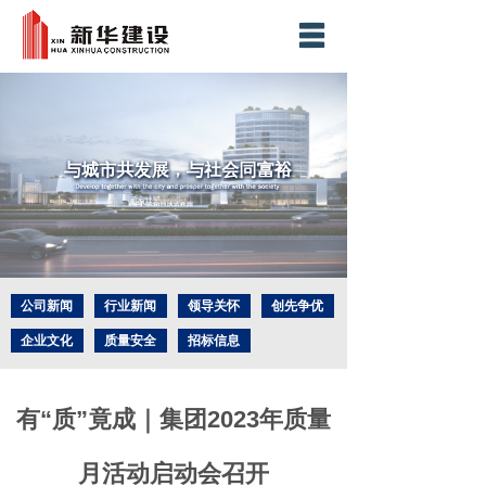
网站首页
集团简介
业务板块
新闻中心
精品工程
社会责任
公司新闻
行业新闻
领导关怀
创先争优
企业文化
质量安全
招标信息
社会责任
人力资源
企业荣誉
工程奖项
科技创新
联系我们
有“质”竟成｜集团2023年质量
月活动启动会召开