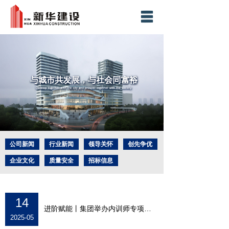
网站首页
集团简介
业务板块
新闻中心
精品工程
社会责任
公司新闻
行业新闻
领导关怀
创先争优
企业文化
质量安全
招标信息
社会责任
人力资源
企业荣誉
工程奖项
科技创新
联系我们
14
进阶赋能丨集团举办内训师专项培训
2025-05