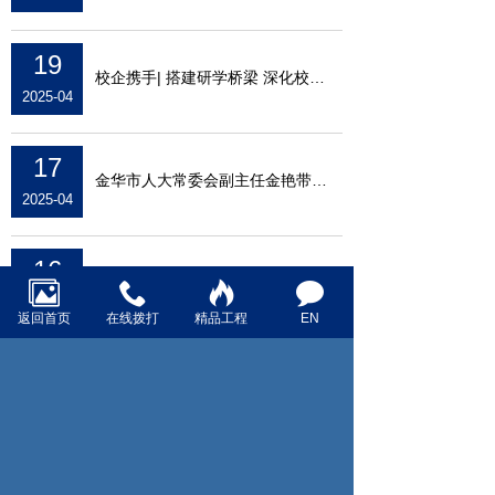
19
校企携手| 搭建研学桥梁 深化校企合作
2025-04
17
金华市人大常委会副主任金艳带队来集团子公
2025-04
16
党建引导丨集团党支部开展深入贯彻中央八项
2025-04
返回首页
在线拨打
精品工程
EN
15
进阶赋能 | 聚焦劳务合规管理 构建和谐劳动
2025-04